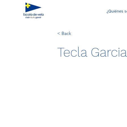
¿Quiénes 
< Back
Tecla Garci