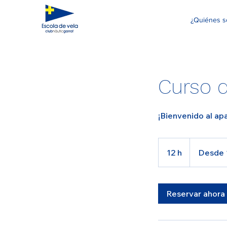
¿Quiénes 
Curso d
¡Bienvenido al ap
Desde
14
12 h
1
Desde 
euros
2
h
Reservar ahora